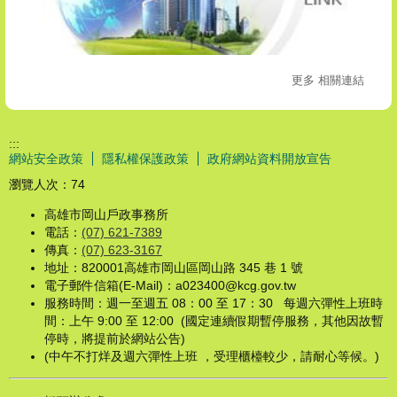
更多 相關連結
:::
網站安全政策
隱私權保護政策
政府網站資料開放宣告
瀏覽人次：
74
高雄市岡山戶政事務所
電話：
(07) 621-7389
傳真：
(07) 623-3167
地址：820001高雄市岡山區岡山路 345 巷 1 號
電子郵件信箱(E-Mail)：a023400@kcg.gov.tw
服務時間：週一至週五 08：00 至 17：30 每週六彈性上班時
間：上午 9:00 至 12:00 (國定連續假期暫停服務，其他因故暫
停時，將提前於網站公告)
(中午不打烊及週六彈性上班 ，受理櫃檯較少，請耐心等候。)