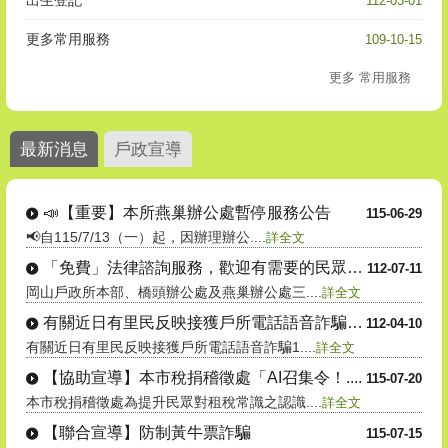
112-03-01
更多常用服務
109-10-15
更多 常用服務
最新消息
戶政宣導
📣【重要】本所燕巢辦公處暫停服務公告
115-06-29
📢自115/7/13（一）起，因辦理辦公....
詳全文
「免費」法律諮詢服務，歡迎有需要的民眾多....
112-07-11
岡山戶政所本部、橋頭辦公處及燕巢辦公處三....
詳全文
有關近日有里民反映接獲戶所電話語音詐騙1....
112-04-10
有關近日有里民反映接獲戶所電話語音詐騙1....
詳全文
【協助宣導】本市稅捐稽徵處「AI召集令！....
115-07-20
本市稅捐稽徵處為提升民眾對租稅常識之認識....
詳全文
【聯合宣導】防制黃牛票詐騙
115-07-15