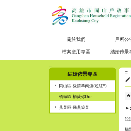
跳到主要內容區塊
關於我們
戶所公
檔案應用專區
結婚佈景
:::
:::
結婚佈景專區
岡山區-愛情羊肉爐(超紅!!)
橋頭區-橋愛你Der
燕巢區-飛燕築巢
►
設
橋