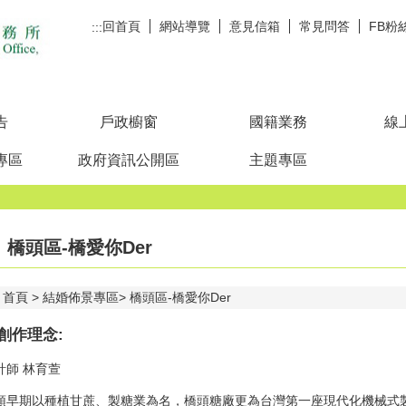
回首頁
網站導覽
意見信箱
常見問答
FB粉
:::
告
戶政櫥窗
國籍業務
線
專區
政府資訊公開區
主題專區
橋頭區-橋愛你Der
首頁
結婚佈景專區
橋頭區-橋愛你Der
創作理念:
計師 林育萱
頭早期以種植甘蔗、製糖業為名，橋頭糖廠更為台灣第一座現代化機械式