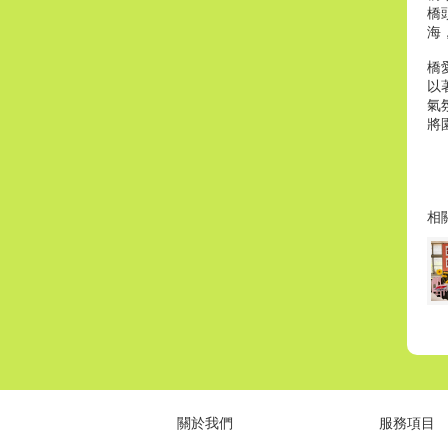
橋
海
橋
以
氣
將
相
關於我們
服務項目