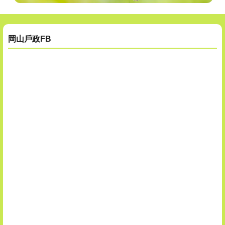
目
前
顯
示
岡山戶政FB
圖
片:
線
上
申
辦
宣
導