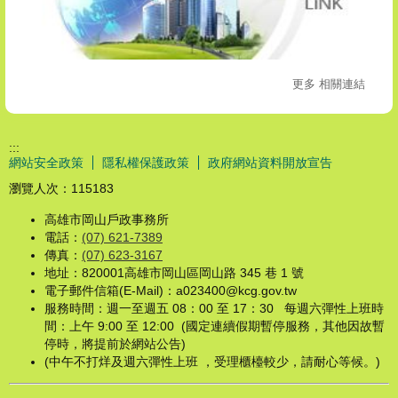
更多 相關連結
:::
網站安全政策
隱私權保護政策
政府網站資料開放宣告
瀏覽人次：
115183
高雄市岡山戶政事務所
電話：
(07) 621-7389
傳真：
(07) 623-3167
地址：820001高雄市岡山區岡山路 345 巷 1 號
電子郵件信箱(E-Mail)：a023400@kcg.gov.tw
服務時間：週一至週五 08：00 至 17：30 每週六彈性上班時
間：上午 9:00 至 12:00 (國定連續假期暫停服務，其他因故暫
停時，將提前於網站公告)
(中午不打烊及週六彈性上班 ，受理櫃檯較少，請耐心等候。)